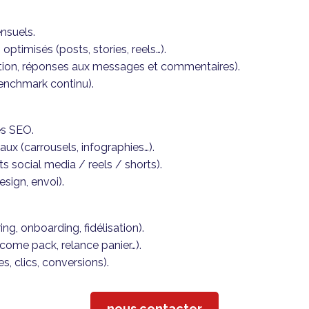
ensuels.
ptimisés (posts, stories, reels…).
on, réponses aux messages et commentaires).
benchmark continu).
és SEO.
aux (carrousels, infographies…).
s social media / reels / shorts).
esign, envoi).
ng, onboarding, fidélisation).
come pack, relance panier…).
, clics, conversions).
nous contacter