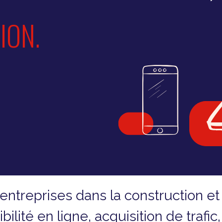
ION.
treprises dans la construction et
isibilité en ligne, acquisition de traf